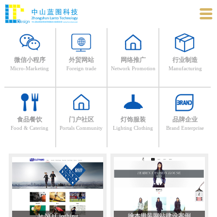

微信小程序
外贸网站
网络推广
行业制造
Micro-Marketing
Foreign trade
Network Promotion
Manufacturing
食品餐饮
门户社区
灯饰服装
品牌企业
Food & Catering
Portals Community
Lighting Clothing
Brand Enterprise
At NQ Clothing
繪本男装网站建设案例