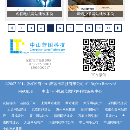
名程电机网站建设案例
烘焙少爷网站建设案例
2
3
4
5
6
7
8
9
10
11
全国售后服务热线：
0760-22230001
15900092217
官方微信
©2007-2014 版权所有 中山市蓝图科技有限公司 All Rights Reserved.
网站地图
中山市小榄镇蓝图软件科技服务中心
友情链接：
温控器厂家
上海网站建设
网站建设
太原网站制作
深圳网站建设
太原网站建设
武汉网站建设
惠州网站建设
深圳网络公司
成都企业网站建
设
导视设计
厦门网站制作
福州网站建设
石家庄网络推广
香港vps
大
连网站建设
大连网站制作
大连网站制作公司
中山网络公司
中山网络推广
中山网站建设