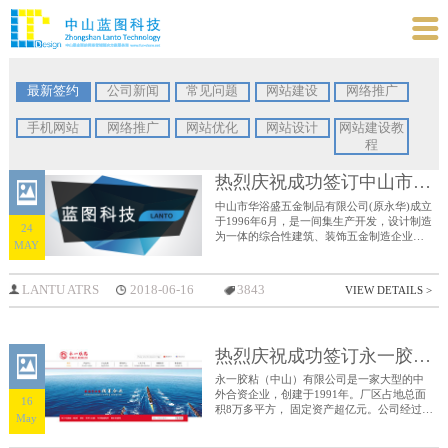

最新签约
公司新闻
常见问题
网站建设
网络推广
手机网站
网络推广
网站优化
网站设计
网站建设教
程
热烈庆祝成功签订中山市华浴盛五金制品有限公司企业官网
中山市华浴盛五金制品有限公司(原永华)成立
于1996年6月，是一间集生产开发，设计制造
24
为一体的综合性建筑、装饰五金制造企业，
MAY
以诚信务实，质量第一，互利双赢，客户至
上为企业宗旨，产品远销欧洲、北美、中
东、东南亚等多个国家和地区。
LANTU ATRS
2018-06-16
3843
VIEW DETAILS >
热烈庆祝成功签订永一胶粘（中山）有限公司企业官网
永一胶粘（中山）有限公司是一家大型的中
外合资企业，创建于1991年。厂区占地总面
16
积8万多平方， 固定资产超亿元。公司经过多
May
年不断引进、吸收、消化和技术创新，现已
形成年生产能力达到3亿多万平方米。是目前