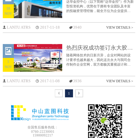
达华金控中心（以下简称“达华金控”）作为新
型投资机构，优势在于拥有专业团队及丰富
18
的投融资管理经验，能全方位为企业提供资
NOV
产管理和各类投资业务；致力于融资和并购
的财务顾问服务、股权转让服务、资产管理
服务、私募股权投资业务和夹层投资业务，
LANTU ATRS
2017-11-18
3940
VIEW DETAILS >
满足企业及高端客户全方位的需求。
热烈庆祝成功签订永大胶粘企业官网
随着网络技术的日新月异，企业对网站的设
计要求也越来越大，因此这次永大与我司合
5
作制作企业官网，双方都极其重视设计和用
NOV
户使用习惯，希望永大胶粘能够把网站交给
我们，大家共同成长。
LANTU ATRS
2017-11-08
3936
VIEW DETAILS >
1
全国售后服务热线：
0760-22230001
15900092217