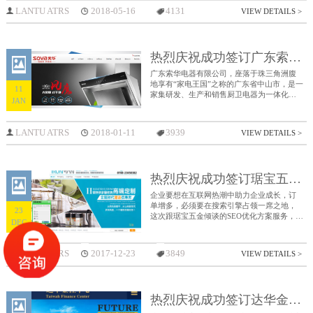
国内规模较大、设备配套较齐全的不干胶产
LANTU ATRS
2018-05-16
4131
VIEW DETAILS >
品及配套产品生产企业，在同行业中享有较
高的声誉。 公司专业生产“永一牌”不干胶商
标纸系列、PVC类电工绝缘胶带、PVC/PE类
保护胶带、各种常规/特殊胶粘带、单双面离
热烈庆祝成功签订广东索华电器有限公司企业官网
型纸、多种类型的压敏胶粘剂等。产品销售
网络覆盖全国主要的工业城市，并远销东南
广东索华电器有限公司，座落于珠三角洲腹
亚、中东、欧美、日韩等国家和地区。
地享有“家电王国”之称的广东省中山市，是一
11
家集研发、生产和销售厨卫电器为一体化的
JAN
现代化企业。索华电器品牌母公司卫氏集
团，是中国规模最大最全的综合性厨卫设备
供应商之一，创始于1992年，历经二十余年
LANTU ATRS
2018-01-11
3939
VIEW DETAILS >
的潜心发展，已形成了以研发吸油烟机、燃
气灶具为龙头，以消毒柜、热水器（太阳能
热水器、燃气热水器、电热水器）、集成环
保灶等厨卫家电产品为产业链的大型集团企
热烈庆祝成功签订琚宝五金企业优化
业，被名为中国厨卫“制造大王”。
企业要想在互联网热潮中助力企业成长，订
单增多，必须要在搜索引擎占领一席之地，
23
这次跟琚宝五金倾谈的SEO优化方案服务，客
DEC
户都将自己的想法跟我们去谈，然后我们也
给到相应的解决方案去做，由前期的网站建
设到后期的关键词选择都得到最大化的发
LANTU ATRS
2017-12-23
3849
VIEW DETAILS >
挥，希望琚宝五金能够抓住互联网的风口，
让企业越做越大。
热烈庆祝成功签订达华金控中心企业官网