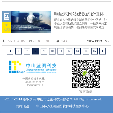
响应式网站建设的价值体现在哪里？
现在许多公司选择定制自己的企业网站，让
专业人员帮助他们建立网站，一般的网站定
30
制是比较容易的，但如果是响应式网站定制
AUG
的话，就会相对较难，因为响应式网站比其
他网站更复杂，要不断修改和测试运行才能
完成。
LANTU ATRS
2018-08-30
3943
VIEW DETAILS >
6
7
8
9
10
11
12
13
14
15
全国售后服务热线：
0760-22230001
15900092217
官方微信
©2007-2014 版权所有 中山市蓝图科技有限公司 All Rights Reserved.
网站地图
中山市小榄镇蓝图软件科技服务中心