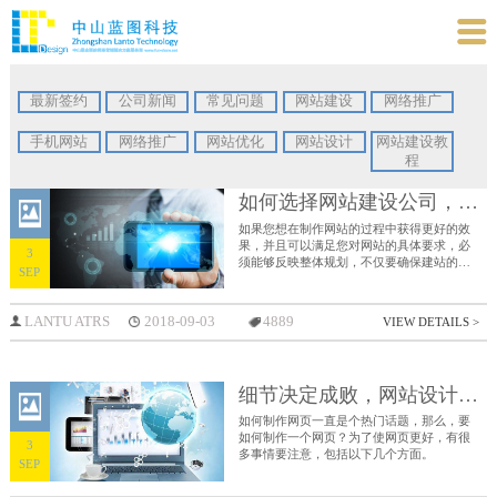

最新签约
公司新闻
常见问题
网站建设
网络推广
手机网站
网络推广
网站优化
网站设计
网站建设教
程
如何选择网站建设公司，要注意什么？
如果您想在制作网站的过程中获得更好的效
果，并且可以满足您对网站的具体要求，必
3
须能够反映整体规划，不仅要确保建站的优
SEP
势，并且可以使网站的功能脱颖而出，建议
您选择合适的网站建设公司进行网站设计和
制作。那么，选择网站建设公司有哪些要注
LANTU ATRS
2018-09-03
4889
VIEW DETAILS >
意的呢？
细节决定成败，网站设计的几个重要细节
如何制作网页一直是个热门话题，那么，要
如何制作一个网页？为了使网页更好，有很
3
多事情要注意，包括以下几个方面。
SEP