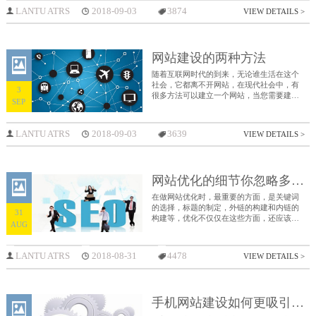
LANTU ATRS
2018-09-03
3874
VIEW DETAILS >
网站建设的两种方法
随着互联网时代的到来，无论谁生活在这个
社会，它都离不开网站，在现代社会中，有
3
很多方法可以建立一个网站，当您需要建立
SEP
网站时，您可以根据自己的个人情况来决定
建站的方法。
LANTU ATRS
2018-09-03
3639
VIEW DETAILS >
网站优化的细节你忽略多久了？
在做网站优化时，最重要的方面，是关键词
的选择，标题的制定，外链的构建和内链的
31
构建等，优化不仅仅在这些方面，还应该注
AUG
意一些细节，那么，网站优化中不可忽略的
细节有哪些？
LANTU ATRS
2018-08-31
4478
VIEW DETAILS >
手机网站建设如何更吸引人？