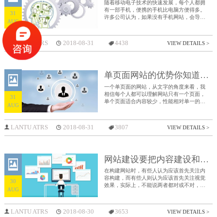
随着移动电子技术的快速发展，每个人都拥
有一部手机，便携的手机比电脑方便得多。
31
许多公司认为，如果没有手机网站，会导致
AUG
客流量的流失。因此，企业必须抓住这部分
移动终端用户，去做手机网站。
LANTU ATRS
2018-08-31
4438
VIEW DETAILS >
单页面网站的优势你知道吗？
一个单页面的网站，从文字的角度来看，我
相信每个人都可以理解网站只有一个页面，
31
单个页面适合内容较少，性能相对单一的网
AUG
站，但非常个性化。单页网站建设特别适合
移动网站，可以降低页面加载速度，无需导
航和翻页，使操作更简洁。单页面网站的优
LANTU ATRS
2018-08-31
3807
VIEW DETAILS >
势你知道吗？
网站建设要把内容建设和视觉效果融为一体
在构建网站时，有些人认为应该首先关注内
容构建，而有些人则认为应该首先关注视觉
30
效果，实际上，不能说两者都对或不对，小
AUG
编认为，如果能更好地将二者融入到设计和
制作中，才能保证网站的质量和效果。
LANTU ATRS
2018-08-30
3653
VIEW DETAILS >