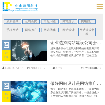

最新签约
公司新闻
常见问题
网站建设
网络推广
手机网站
网络推广
网站优化
网站设计
网站建设教
程
企业选择网站建设公司会遇到的问题
越来越多的公司意识到网站的重要性并开始
建立网站，特别是，一些生产，加工和销售
17
公司只依靠销售团队进行销售，现在正通过
SEP
网站逐步扩大销售。但是，一些中小企业在
选择网站建设公司时都会遇到一些问题。
LANTU ATRS
2018-09-17
3750
VIEW DETAILS >
做好网站设计是网络推广的前提
如今，网站推广变得越来越难，正是因为很
多企业意识到推广的重要性，一些企业投入
15
了大量的人力物力来推广他们的网站，如果
SEP
企业想要做好推广，他们必须在早期设计一
个好的网站，在以后的推广和操作中，只需