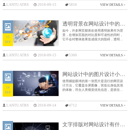
花费一半的努力即可获得两倍的结果，做好
LANTU ATRS
2018-09-15
5816
VIEW DETAILS >
网站设计是网络推广的前提。
透明背景在网站设计中的作用
如今，许多网页都喜欢使用透明效果作为背
景，在增加页面的对比度和可读性的同时，
15
它不会对整体效果造成很大的阻碍，透明背
SEP
景在网站设计中的作用是什么？
LANTU ATRS
2018-09-15
5360
VIEW DETAILS >
网站设计中的图片设计小技巧
使用捕捉眼球的第一张照片是流行的网页设
计方法，它覆盖全屏图像，营造出身临其境
14
的体验，符合人类视觉优先信息，是抓住用
SEP
户注意力的重要手段。
LANTU ATRS
2018-09-14
4712
VIEW DETAILS >
文字排版对网站设计有什么影响？