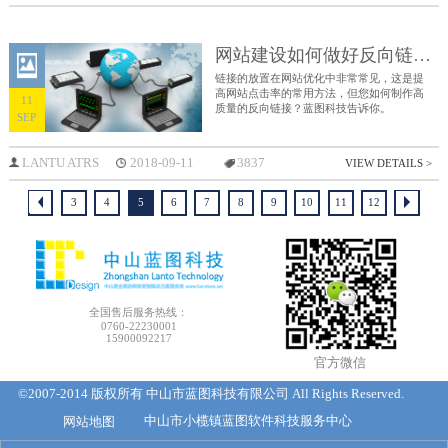
网站建设如何做好反向链接？
链接的放置在网站优化中非常常见，这是提
高网站点击率的常用方法，但您如何制作高
11
质量的反向链接？蓝图科技告诉你。
SEP
LANTU ATRS
2018-09-11
3837
VIEW DETAILS >
3
4
5
6
7
8
9
10
11
12
全国售后服务热线：
0760-22230001
15900092217
官方微信
©2007-2014 版权所有 中山市蓝图科技有限公司 All Rights Reserved.
网站地图
中山市小榄镇蓝图软件科技服务中心