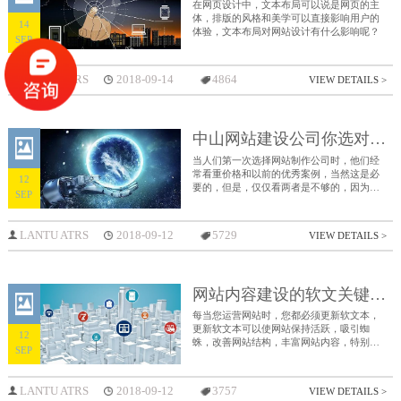
在网页设计中，文本布局可以说是网页的主
体，排版的风格和美学可以直接影响用户的
14
体验，文本布局对网站设计有什么影响呢？
SEP
LANTU ATRS
2018-09-14
4864
VIEW DETAILS >
中山网站建设公司你选对了吗？
当人们第一次选择网站制作公司时，他们经
常看重价格和以前的优秀案例，当然这是必
12
要的，但是，仅仅看两者是不够的，因为忽
SEP
略了一些关键问题。
LANTU ATRS
2018-09-12
5729
VIEW DETAILS >
网站内容建设的软文关键词该如何布局？
每当您运营网站时，您都必须更新软文本，
更新软文本可以使网站保持活跃，吸引蜘
12
蛛，改善网站结构，丰富网站内容，特别是
SEP
百度搜索引擎越来越关注网站的内容质量，
那么软文要怎样布局关键词呢？
LANTU ATRS
2018-09-12
3757
VIEW DETAILS >